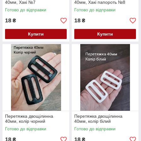
40мм, Хакі №7
40мм, Хакі папороть №8
Готово до відправки
Готово до відправки
18
18
₴
₴
Купити
Купити
Перетяжка двощілинна
Перетяжка двощілинна
40мм, колір чорний
40мм, колір білий
Готово до відправки
Готово до відправки
18
18
₴
₴