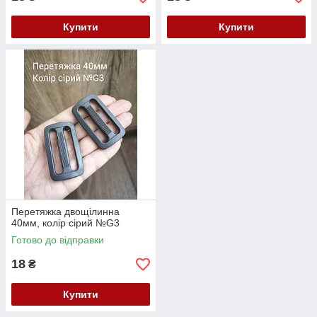
Купити
Купити
Перетяжка двощілинна
40мм, колір сірий №G3
Готово до відправки
18
₴
Купити