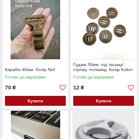
Ґудзик 30мм, під тасьму/
Карабін 40мм. Колір №4
стрічку, поліамід. Колір Койот
Готово до відправки
Готово до відправки
70
12
₴
₴
Купити
Купити