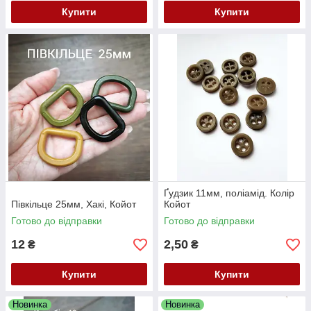
Купити
Купити
Ґудзик 11мм, поліамід. Колір
Півкільце 25мм, Хакі, Койот
Койот
Готово до відправки
Готово до відправки
12
2,50
₴
₴
Купити
Купити
Новинка
Новинка