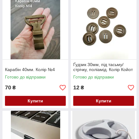
Ґудзик 30мм, під тасьму/
Карабін 40мм. Колір №4
стрічку, поліамід. Колір Койот
Готово до відправки
Готово до відправки
70
12
₴
₴
Купити
Купити