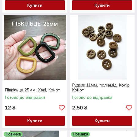
Купити
Купити
Ґудзик 11мм, поліамід. Колір
Півкільце 25мм, Хакі, Койот
Койот
Готово до відправки
Готово до відправки
12
2,50
₴
₴
Купити
Купити
Новинка
Новинка