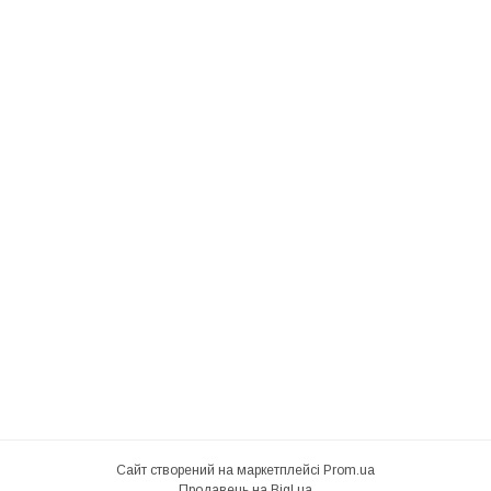
Сайт створений на маркетплейсі
Prom.ua
Продавець на Bigl.ua