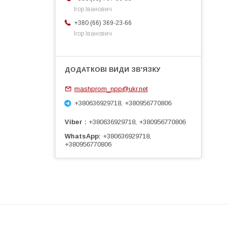
Ігор Іванович
+380 (66) 369-23-66
Ігор Іванович
mashprom_npp@ukr.net
+380636929718, +380956770806
Viber
+380636929718, +380956770806
WhatsApp
+380636929718,
+380956770806