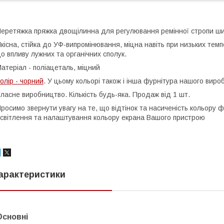
еретяжка пряжка двощілинна для регулювання ремінної стропи ш
кісна, стійка до УФ-випромінювання, міцна навіть при низьких темпе
о впливу лужних та органічних сполук.
атеріал - поліацеталь, міцний
олір - чорний
. У цьому кольорі також і інша фурнітура нашого вироб
ласне виробництво. Кількість будь-яка. Продаж від 1 шт.
росимо звернути увагу на те, що відтінок та насиченість кольору 
світлення та налаштування кольору екрана Вашого пристрою
арактеристики
Основні