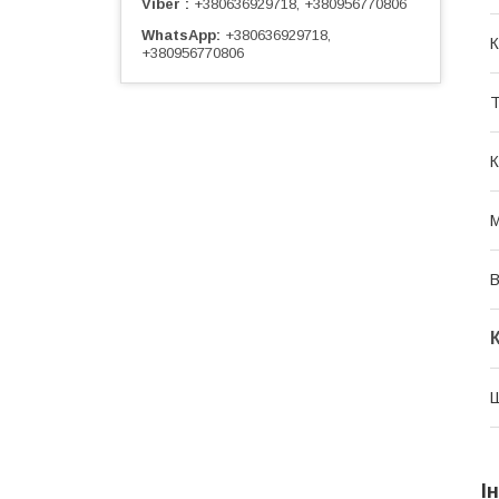
Viber
+380636929718, +380956770806
WhatsApp
+380636929718,
К
+380956770806
Т
К
М
В
І