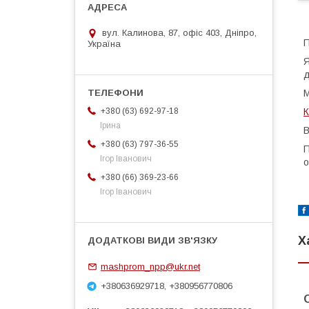
вул. Калинова, 87, офіс 403, Дніпро,
П
Україна
Я
д
М
К
+380 (63) 692-97-18
Ірина
В
+380 (63) 797-36-55
П
Ігор Іванович
о
+380 (66) 369-23-66
Ігор Іванович
Х
mashprom_npp@ukr.net
+380636929718, +380956770806