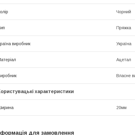
олір
Чорний
ип
Пряжка
раїна виробник
Україна
атеріал
Ацетал
иробник
Власне в
Користувацькi характеристики
Ширина
20мм
нформація для замовлення