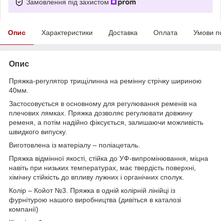
Замовлення під захистом
Опис
Характеристики
Доставка
Оплата
Умови п
Опис
Пряжка-регулятор трищілинна на ремінну стрічку шириною
40мм.
Застосовується в основному для регулювання ременів на
плечових лямках. Пряжка дозволяє регулювати довжину
ременя, а потім надійно фіксується, залишаючи можливість
швидкого випуску.
Виготовлена ​​із матеріалу – поліацеталь.
Пряжка відмінної якості, стійка до УФ-випромінювання, міцна
навіть при низьких температурах, має твердість поверхні,
хімічну стійкість до впливу лужних і органічних сполук.
Колір – Койот №3. Пряжка в одній колірній лінійці із
фурнітурою нашого виробництва (дивіться в каталозі
компанії)