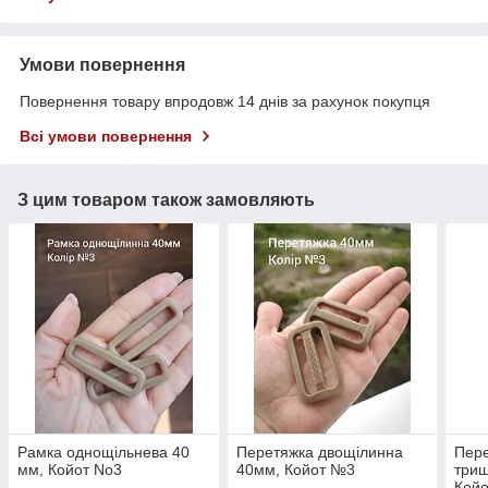
Умови повернення
Повернення товару впродовж 14 днів за рахунок покупця
Всі умови повернення
З цим товаром також замовляють
Рамка однощільнева 40
Перетяжка двощілинна
Пер
мм, Койот No3
40мм, Койот №3
трищ
Кой