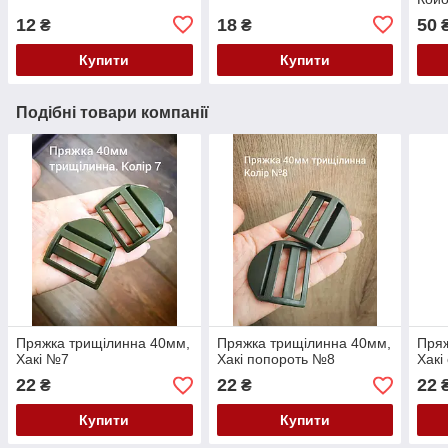
12
18
50
₴
₴
Купити
Купити
Подібні товари компанії
Пряжка трищілинна 40мм,
Пряжка трищілинна 40мм,
Пряж
Хакі №7
Хакі попороть №8
Хакі
22
22
22
₴
₴
Купити
Купити