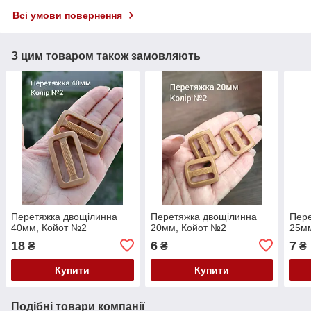
Всі умови повернення
З цим товаром також замовляють
Перетяжка двощілинна
Перетяжка двощілинна
Пере
40мм, Койот №2
20мм, Койот №2
25м
18
6
7
₴
₴
₴
Купити
Купити
Подібні товари компанії