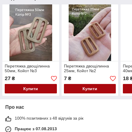
Перетяжка двощілинна
Перетяжка двощілинна
Пере
50мм, Койот №3
25мм, Койот №2
40м
27
7
18
₴
₴
Купити
Купити
Про нас
100% позитивних з 48 відгуків за рік
Працює з 07.08.2013