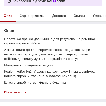
Замовлення під захистом
Опис
Характеристики
Доставка
Оплата
Умови п
Опис
Перетяжка пряжка двощілинна для регулювання ремінної
стропи шириною 50мм.
Якісна, стійка до УФ-випромінювання, міцна навіть при
низьких температурах, має твердість поверхні, хімічну
стійкість до впливу лужних та органічних сполук.
Матеріал - поліацеталь, міцний
Колір – Койот №2. У цьому кольорі також і інша фурнітура
нашого виробництва (див. в каталозі компанії).
Власне виробництво. Кількість будь-яка
Приховати