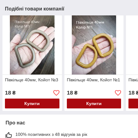
Подібні товари компанії
Півкільце 40мм, Койот №3
Півкільце 40мм, Койот №1
Півк
18
18
18
₴
₴
Купити
Купити
Про нас
100% позитивних з 48 відгуків за рік