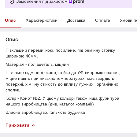
Замовлення під захистом
Опис
Характеристики
Доставка
Оплата
Умови п
Опис
Півкільце з перемичкою, посилене, під ремінну стрічку
шириною 40мм.
Матеріал - поліацеталь, міцний
Півкільце відмінної якості, стійке до УФ-випромінювання,
міцне навіть при низьких температурах, має твердість
поверхні, хімічну стійкість до впливу лужних і органічних
сполук.
Колір - Койот №2. У цьому кольорі також інша фурнітура
нашого виробництва (див. каталог компанії)
Власне виробництво. Кількість будь-яка
Приховати