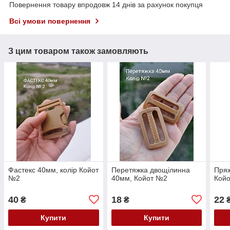
Повернення товару впродовж 14 днів за рахунок покупця
Всі умови повернення
З цим товаром також замовляють
Фастекс 40мм, колір Койот
Перетяжка двощілинна
Пряж
№2
40мм, Койот №2
Кой
40
18
22
₴
₴
Купити
Купити