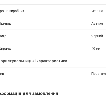
раїна виробник
Україна
атеріал
Ацетал
олір
Чорний
Ширина
40 мм
Користувальницькі характеристики
ип
Перетяж
нформація для замовлення