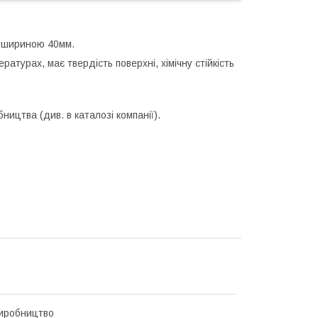
и шириною 40мм.
ратурах, має твердість поверхні, хімічну стійкість
бництва (див. в каталозі компанії).
иробництво