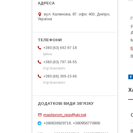
вул. Калинова, 87, офіс 403, Дніпро,
П
Україна
Я
д
М
К
+380 (63) 692-97-18
Ірина
В
+380 (63) 797-36-55
Ігор Іванович
+380 (66) 369-23-66
Ігор Іванович
Х
mashprom_npp@ukr.net
+380636929718, +380956770806
В