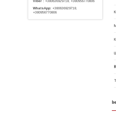
Viber
+380636929718, +380956770806
WhatsApp
+380636929718,
К
+380956770806
М
К
Т
І