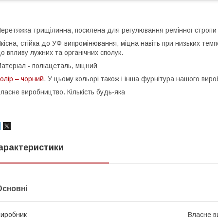
еретяжка трищілинна, посилена для регулювання ремінної строп
кісна, стійка до УФ-випромінювання, міцна навіть при низьких темпе
о впливу лужних та органічних сполук.
атеріал - поліацеталь, міцний
олір – чорний
. У цьому кольорі також і інша фурнітура нашого виро
ласне виробництво. Кількість будь-яка
арактеристики
Основні
иробник
Власне в