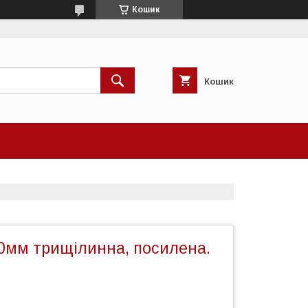
Кошик
Кошик
0мм трищілинна, посилена.