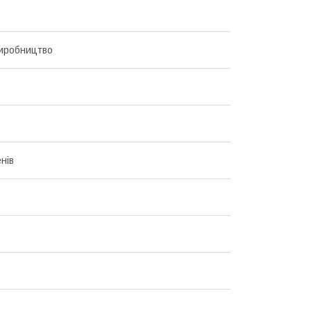
иробництво
нів