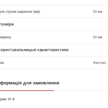
ля стропи шириною (мм)
50 мм
Розміри
Ширина
50 мм
Користувальницькі характеристики
ип
Фастекс
нформація для замовлення
іна:
80 ₴