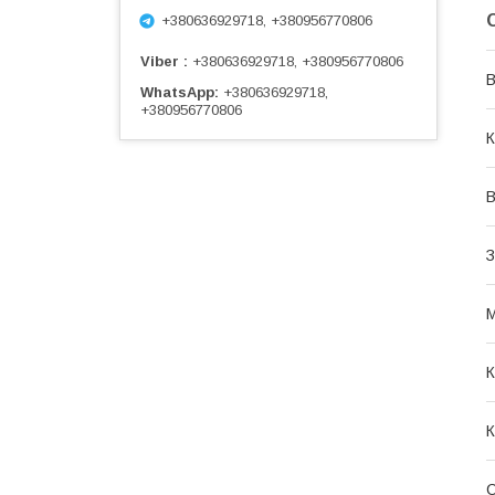
+380636929718, +380956770806
Viber
+380636929718, +380956770806
В
WhatsApp
+380636929718,
+380956770806
К
З
М
К
К