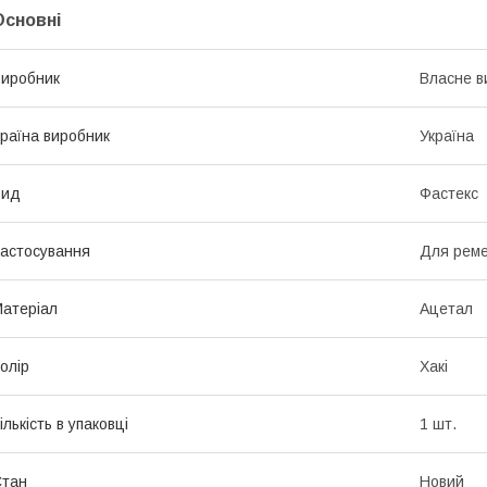
Основні
иробник
Власне в
раїна виробник
Україна
Вид
Фастекс
астосування
Для реме
атеріал
Ацетал
олір
Хакі
ількість в упаковці
1 шт.
Стан
Новий