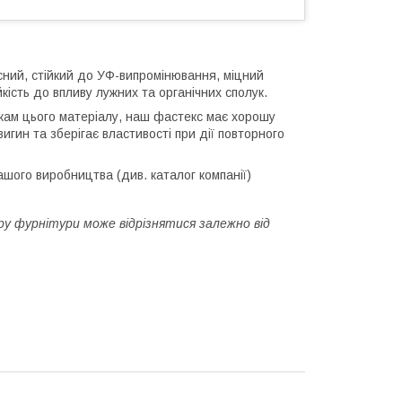
сний, стійкий до УФ-випромінювання, міцний
йкість до впливу лужних та органічних сполук.
кам цього матеріалу, наш фастекс має хорошу
 вигин та зберігає властивості при дії повторного
шого виробництва (див. каталог компанії)
ру фурнітури може відрізнятися залежно від