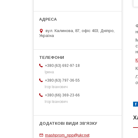
Ф
вул. Калинова, 87, офіс 403, Дніпро,
н
Україна
М
с
н
К
+380 (63) 692-97-18
К
Ірина
П
+380 (63) 797-36-55
о
Ігор Іванович
+380 (66) 369-23-66
Ігор Іванович
Х
mashprom_npp@ukr.net