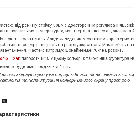
астекс під ремінну стрічку 50мм з двостороннім регулюванням. Які
авіть при низьких температурах, має твердість поверхні, хімічну сті
атеріал – поліацеталь. Завдяки чудовим механічним характеристи
табільність розмірів, міцність на розтяг, жорсткість. Має пам'ять на
авантаження. Фастекс витримує щонайменше 70кг на розрив.
олір – Хакі
папороть №8. У цьому кольорі є також інша фурнітура на
ількість будь-яка. Продаж від 1 шт..
росимо звернути увагу на те, що відтінок та насиченість кольо
світлення та налаштування кольору Вашого екрану пристрою
арактеристики