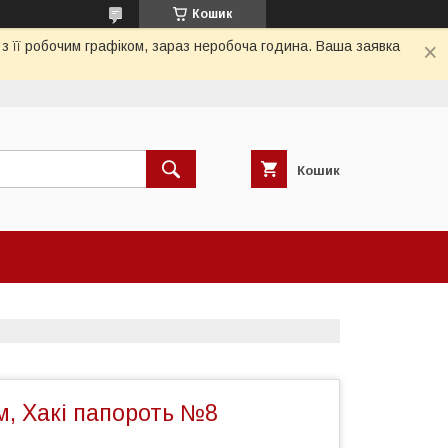
Кошик
з її робочим графіком, зараз неробоча година. Ваша заявка
Кошик
м, Хакі папороть №8